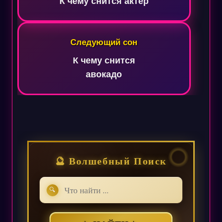
записям
К чему снится актер
Следующий сон
К чему снится
авокадо
🔮 Волшебный Поиск
🔍