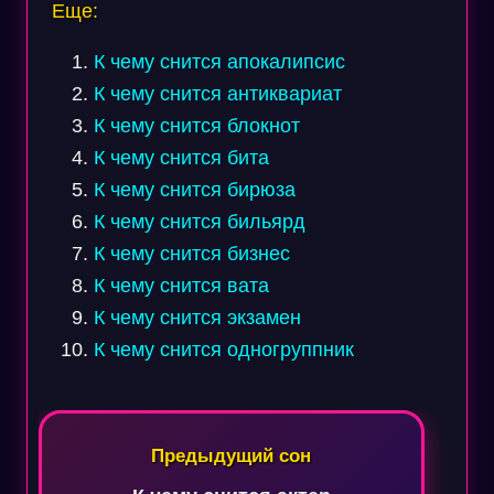
Еще:
К чему снится апокалипсис
К чему снится антиквариат
К чему снится блокнот
К чему снится бита
К чему снится бирюза
К чему снится бильярд
К чему снится бизнес
К чему снится вата
К чему снится экзамен
К чему снится одногруппник
Навигация
по
Предыдущий сон