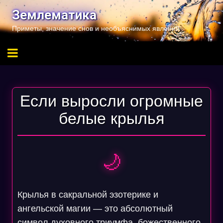
Перейти
Землематика
к
Приметы, значение снов и необъяснимых явлений
содержимому
Если выросли огромные
белые крылья
🌙
Крылья в сакральной эзотерике и
ангельской магии — это абсолютный
символ духовного триумфа, божественного