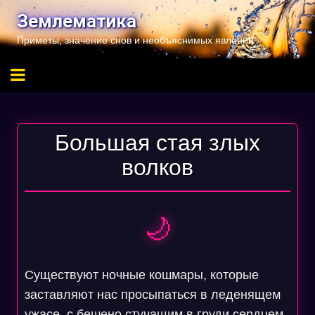
Перейти
Землематика
к
Приметы, значение снов и необъяснимых явлений
содержимому
Большая стая злых
волков
🌙
Существуют ночные кошмары, которые
заставляют нас просыпаться в леденящем
ужасе, с бешено стучащим в груди сердцем