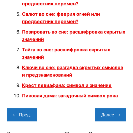
предвестник перемен?
Салют во сне: феерия огней или
предвестник перемен?
Позировать во сне: расшифровка скрытых
значений
Тайга во сне: расшифровка скрытых
значений
Ключи во сне: разгадка скрытых смыслов
и предзнаменований
Крест левиафана: символ и значение
Пиковая дама: загадочный символ рока
Навигация
Пред.
Далее
по
записям