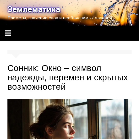
Перейти
Землематика
к
Приметы, значение снов и необъяснимых явлений
содержимому
Сонник: Окно – символ
надежды, перемен и скрытых
возможностей