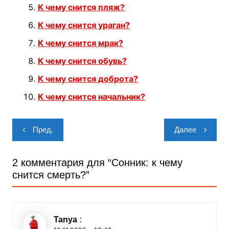
К чему снится пляж?
К чему снится ураган?
К чему снится мрак?
К чему снится обувь?
К чему снится доброта?
К чему снится начальник?
Навигация
Пред.
Далее
по
записям
2 комментария для “
Сонник: к чему
снится смерть?
”
Tanya
: