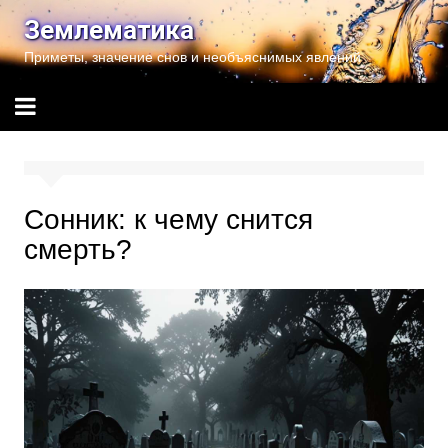
Перейти
Землематика
к
Приметы, значение снов и необъяснимых явлений
содержимому
Сонник: к чему снится
смерть?