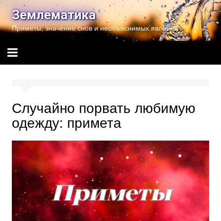
Перейти
Землематика
к
Приметы, значение снов и необъяснимых явлений
содержимому
Случайно порвать любимую
одежду: примета