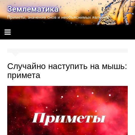
Перейти
Землематика
к
Приметы, значение снов и необъяснимых явлений
содержимому
Случайно наступить на мышь:
примета