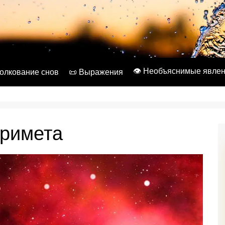
👁️ Необъяснимые явле
Толкование снов
📜 Выражения
примета