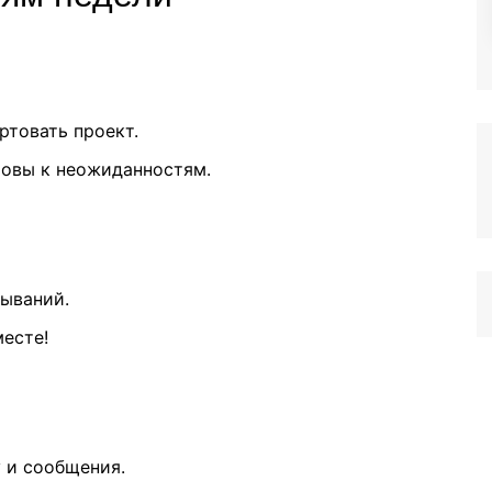
ртовать проект.
товы к неожиданностям.
зываний.
месте!
 и сообщения.