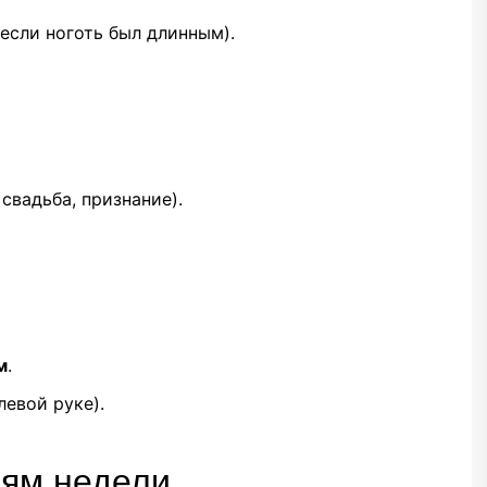
если ноготь был длинным).
 свадьба, признание).
м
.
левой руке).
ням недели