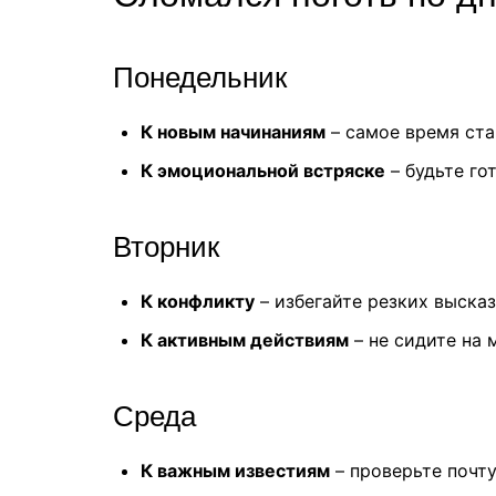
Понедельник
К новым начинаниям
– самое время ста
К эмоциональной встряске
– будьте го
Вторник
К конфликту
– избегайте резких выска
К активным действиям
– не сидите на 
Среда
К важным известиям
– проверьте почту