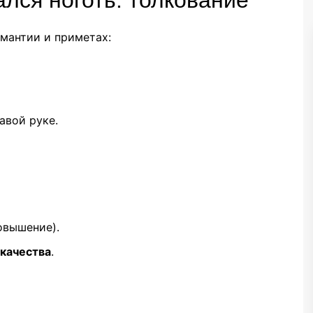
мантии и приметах:
авой руке.
овышение).
качества
.