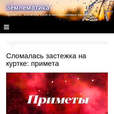
Перейти
Землематика
к
Приметы, значение снов и необъяснимых явлений
содержимому
Сломалась застежка на
куртке: примета