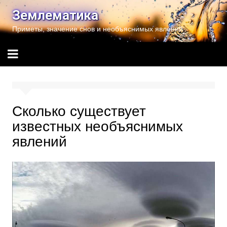
Перейти
Землематика
к
Приметы, значение снов и необъяснимых явлений
содержимому
Сколько существует
известных необъяснимых
явлений