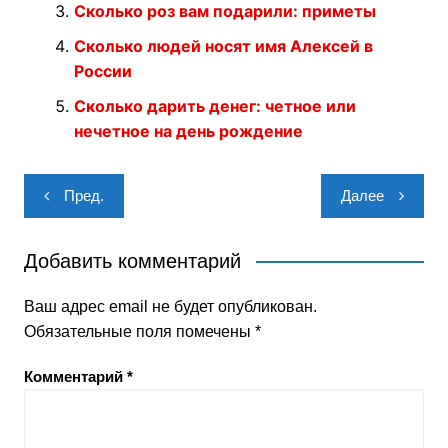
Сколько роз вам подарили: приметы
Сколько людей носят имя Алексей в
России
Сколько дарить денег: четное или
нечетное на день рождение
Навигация
Пред.
Далее
по
записям
Добавить комментарий
Ваш адрес email не будет опубликован.
Обязательные поля помечены
*
Комментарий
*