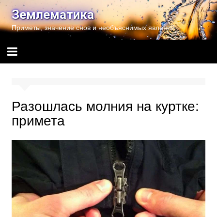
Перейти
Землематика
к
Приметы, значение снов и необъяснимых явлений
содержимому
Разошлась молния на куртке:
примета