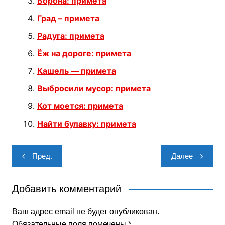
Ворона: примета
Град – примета
Радуга: примета
Ёж на дороге: примета
Кашель — примета
Выбросили мусор: примета
Кот моется: примета
Найти булавку: примета
Навигация
Пред.
Далее
по
записям
Добавить комментарий
Ваш адрес email не будет опубликован.
Обязательные поля помечены
*