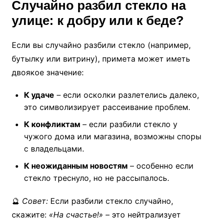
Случайно разбил стекло на
улице: к добру или к беде?
Если вы случайно разбили стекло (например,
бутылку или витрину), примета может иметь
двоякое значение:
К удаче
– если осколки разлетелись далеко,
это символизирует рассеивание проблем.
К конфликтам
– если разбили стекло у
чужого дома или магазина, возможны споры
с владельцами.
К неожиданным новостям
– особенно если
стекло треснуло, но не рассыпалось.
🔮
Совет:
Если разбили стекло случайно,
скажите:
«На счастье!»
– это нейтрализует