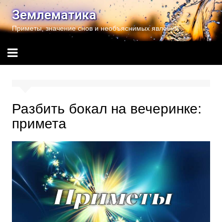
Перейти
Землематика
к
Приметы, значение снов и необъяснимых явлений
содержимому
Разбить бокал на вечеринке:
примета