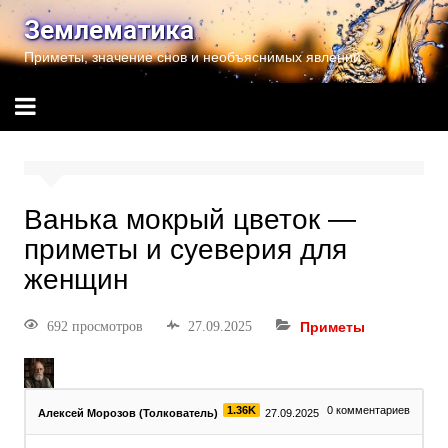
Землематика
Приметы, значение снов и необъяснимых явлений
Ванька мокрый цветок —
приметы и суеверия для
женщин
692 просмотров
27.09.2025
Приметы
1.36K
0
комментариев
Алексей Морозов (Толкователь)
27.09.2025