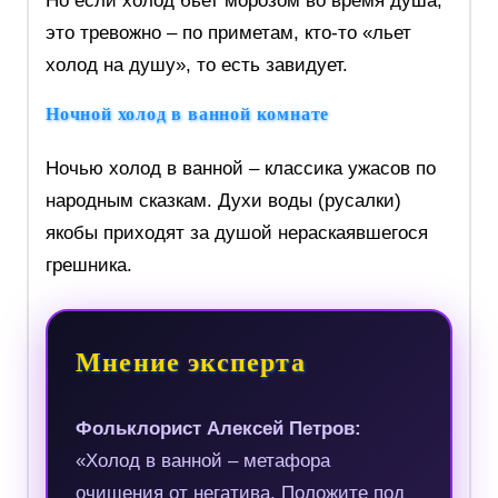
Но если холод бьет морозом во время душа,
это тревожно – по приметам, кто-то «льет
холод на душу», то есть завидует.
Ночной холод в ванной комнате
Ночью холод в ванной – классика ужасов по
народным сказкам. Духи воды (русалки)
якобы приходят за душой нераскаявшегося
грешника.
Мнение эксперта
Фольклорист Алексей Петров:
«Холод в ванной – метафора
очищения от негатива. Положите под