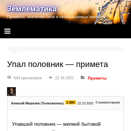
Землематика
Приметы, значение снов и необъяснимых явлений
Упал половник — примета
643 просмотров
22.10.2025
Приметы
1.36K
0
комментариев
Алексей Морозов (Толкователь)
22.10.2025
Упавший половник — мелкий бытовой