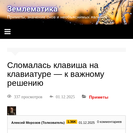
Землематика
Приметы, значение снов и необъяснимых явлений
Сломалась клавиша на
клавиатуре — к важному
решению
337 просмотров
01.12.2025
Приметы
1.36K
0
комментариев
Алексей Морозов (Толкователь)
01.12.2025