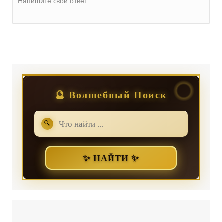
Напишите свой ответ.
Регистрация
или
Вход
🔮 Волшебный Поиск
🔍
✨ НАЙТИ ✨