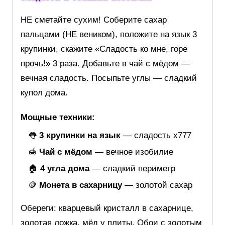
НЕ сметайте сухим! Соберите сахар
пальцами (НЕ веником), положите на язык 3
крупинки, скажите «Сладость ко мне, горе
прочь!» 3 раза. Добавьте в чай с мёдом —
вечная сладость. Посыпьте углы — сладкий
купол дома.
Мощные техники:
👅
3 крупинки на язык
— сладость х777
🍯
Чай с мёдом
— вечное изобилие
🏠
4 угла дома
— сладкий периметр
🪙
Монета в сахарницу
— золотой сахар
Обереги: кварцевый кристалл в сахарнице,
золотая ложка, мёд у плиты. Обои с золотым