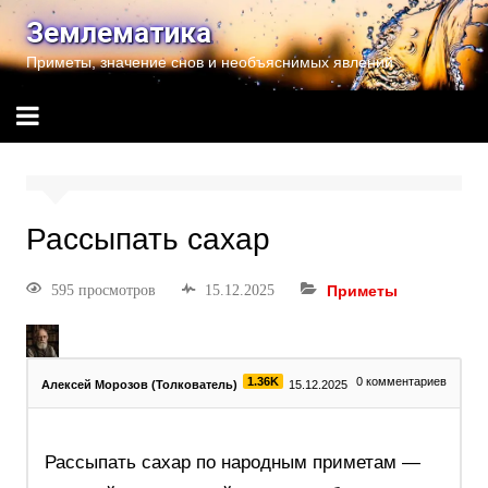
Землематика
Приметы, значение снов и необъяснимых явлений
Рассыпать сахар
595 просмотров
15.12.2025
Приметы
1.36K
0
комментариев
Алексей Морозов (Толкователь)
15.12.2025
Рассыпать сахар по народным приметам —