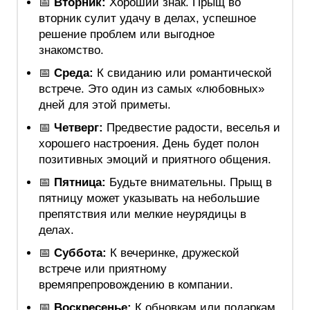
📅
Вторник:
Хороший знак. Прыщ во
вторник сулит удачу в делах, успешное
решение проблем или выгодное
знакомство.
📅
Среда:
К свиданию или романтической
встрече. Это один из самых «любовных»
дней для этой приметы.
📅
Четверг:
Предвестие радости, веселья и
хорошего настроения. День будет полон
позитивных эмоций и приятного общения.
📅
Пятница:
Будьте внимательны. Прыщ в
пятницу может указывать на небольшие
препятствия или мелкие неурядицы в
делах.
📅
Суббота:
К вечеринке, дружеской
встрече или приятному
времяпрепровождению в компании.
📅
Воскресенье:
К обновкам или подаркам.