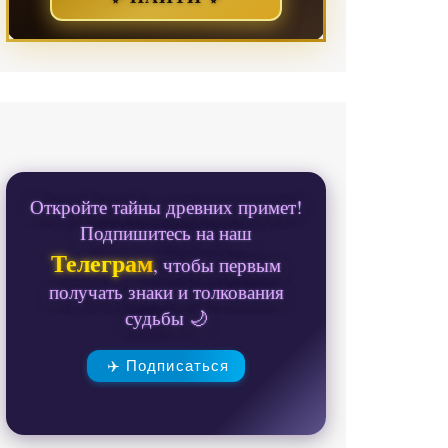
Откройте тайны древних примет!
Подпишитесь на наш
Телеграм
, чтобы первым
получать знаки и толкования
судьбы 🌙
✈️ Подписаться