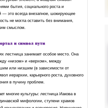
нями бытия, социального роста и
ей — это всегда внезапное, шокирующее
ость не могла оставить без внимания,
ким смыслом.
ортал и символ пути
ях лестница занимает особое место. Она
жду «низом» и «верхом», между
им или низшим (в зависимости от
вол иерархии, карьерного роста, духовного
ения в пучину проблем.
т многие культуры: лестница Иакова в
динавской мифологии, ступени храмов
ий концентрации и равновесия. Нарушение