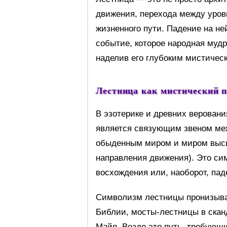
движения, перехода между уров
жизненного пути. Падение на н
событие, которое народная мудр
наделив его глубоким мистичес
Лестница как мистический п
В эзотерике и древних веровани
является связующим звеном ме
обыденным миром и миром высш
направления движения). Это сим
восхождения или, наоборот, пад
Символизм лестницы пронизывае
Библии, мосты-лестницы в скан
Майя. Везде это путь, требующ