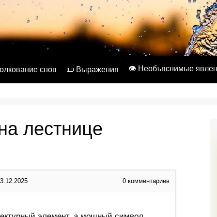
👁️ Необъяснимые явле
Толкование снов
📜 Выражения
на лестнице
3.12.2025
0
комментариев
тектурный элемент, а мощный символ