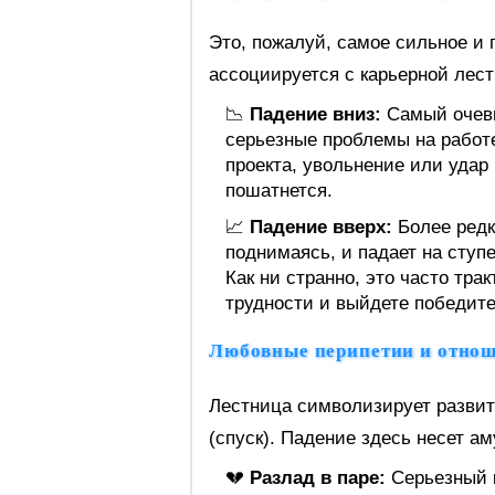
Это, пожалуй, самое сильное и 
ассоциируется с карьерной лес
📉
Падение вниз:
Самый очеви
серьезные проблемы на работе
проекта, увольнение или удар
пошатнется.
📈
Падение вверх:
Более редка
поднимаясь, и падает на ступ
Как ни странно, это часто тра
трудности и выйдете победите
Любовные перипетии и отно
Лестница символизирует развит
(спуск). Падение здесь несет а
💔
Разлад в паре:
Серьезный к