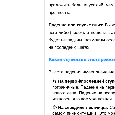
приложить больше усилий, чем 
прочность.
Падение при спуске вниз:
Вы уж
чего-либо (проект, отношения, э
будет негладким, возможны осл
на последних шагах.
Какая ступенька стала роков
Высота падения имеет значение
👣
На первой/последней ступ
пограничные. Падение на пер
нового дела. Падение на посл
казалось, что все уже позади.
🤕
На середине лестницы:
Соб
самом пике ситуации. Это мож