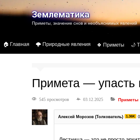
Землематика
Приметы, значение снов и необъяснимых явлений
🏠 Главная
🌩️ Природные явления
🍀 Приметы
🌙 
Примета — упасть 
545 просмотров
03.12.2025
Приметы
Алексей Морозов (Толкователь)
1.36K
0
Лестница — это не просто архи