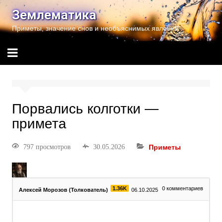
Землематика
Приметы, значение снов и необъяснимых явлений
Порвались колготки —
примета
797 просмотров
30.05.2026
Приметы
1.36K
0
комментариев
Алексей Морозов (Толкователь)
06.10.2025