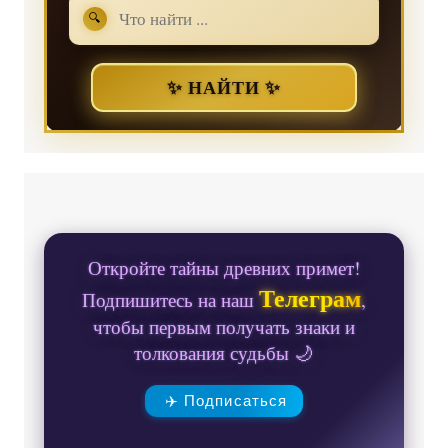
🔍
✨ НАЙТИ ✨
Откройте тайны древних примет!
Телеграм
Подпишитесь на наш
,
чтобы первым получать знаки и
толкования судьбы 🌙
✈️ Подписаться