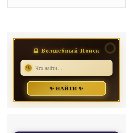
Регистрация
или
Вход
🔮 Волшебный Поиск
🔍
✨ НАЙТИ ✨