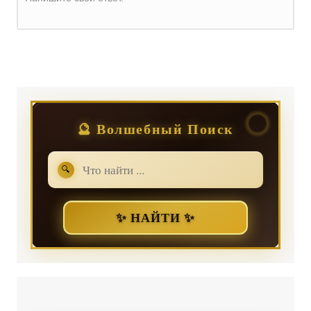
Регистрация
или
Вход
🔮 Волшебный Поиск
🔍
✨ НАЙТИ ✨