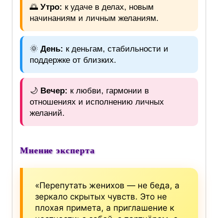
🌅
Утро:
к удаче в делах, новым
начинаниям и личным желаниям.
🌞
День:
к деньгам, стабильности и
поддержке от близких.
🌙
Вечер:
к любви, гармонии в
отношениях и исполнению личных
желаний.
Мнение эксперта
«Перепутать женихов — не беда, а
зеркало скрытых чувств. Это не
плохая примета, а приглашение к