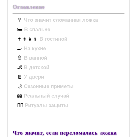
Оглавление
🥄
Что значит сломанная ложка
🛏️
В спальне
👨‍👩‍👧‍👦
В гостиной
🍳
На кухне
🚿
В ванной
👶
В детской
🚪
У двери
🌙
Сезонные приметы
📖
Реальный случай
🧙‍♀️
Ритуалы защиты
Что значит, если переломалась ложка