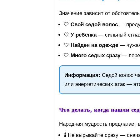
Значение зависит от обстоятель
🤍
Свой седой волос
— преду
🤍
У ребёнка
— сильный сглаз
🤍
Найден на одежде
— чужая
🤍
Много седых сразу
— перех
Информация:
Седой волос ча
или энергетических атак — эт
Что делать, когда нашли се
Народная мудрость предлагает 
🕯️ Не вырывайте сразу — снач