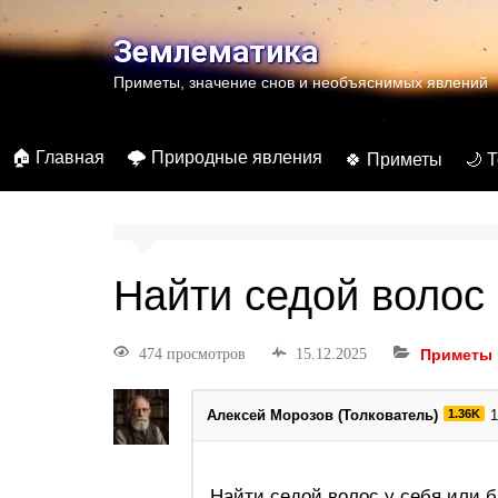
Землематика
Приметы, значение снов и необъяснимых явлений
🏠 Главная
🌩️ Природные явления
🍀 Приметы
🌙 
Найти седой волос
474 просмотров
15.12.2025
Приметы
Алексей Морозов (Толкователь)
1.36K
1
Найти седой волос у себя или 