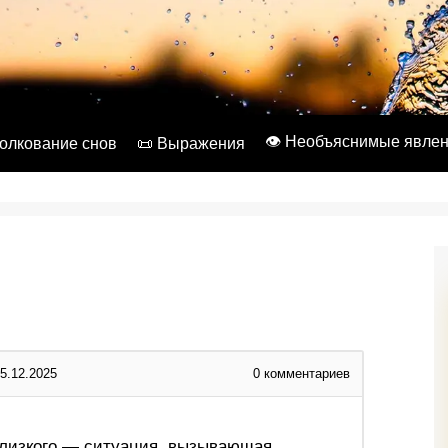
👁️ Необъяснимые явле
Толкование снов
📜 Выражения
5.12.2025
0
комментариев
близкого — ситуация, вызывающая