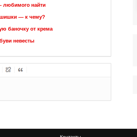
— любимого найти
 шишки — к чему?
ую баночку от крема
обуви невесты
рация
или
Вход