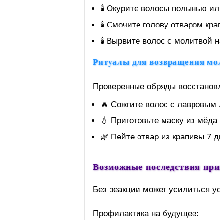
🕯️ Окурите волосы полынью и
🕯️ Смочите голову отваром кр
🕯️ Вырвите волос с молитвой 
Ритуалы для возвращения мо
Проверенные обряды восстанов
🔥 Сожгите волос с лавровым
💧 Приготовьте маску из мёда 
🌿 Пейте отвар из крапивы 7 д
Возможные последствия при
Без реакции может усилиться у
Профилактика на будущее: