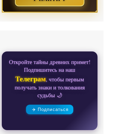
Откройте тайны древних примет!
Подпишитесь на наш
Телеграм
, чтобы первым
получать знаки и толкования
судьбы 🌙
✈️ Подписаться