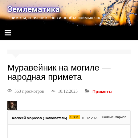
Землематика
Приметы, значение снов и необъяснимых явлений
Муравейник на могиле —
народная примета
563 просмотров
10.12.2025
Приметы
1.36K
0
комментариев
Алексей Морозов (Толкователь)
10.12.2025