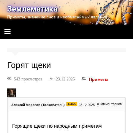
Землематика
Приметы, значение снов и необъяснимых явлений
Горят щеки
543 просмотров
23.12.2025
Приметы
1.36K
0
комментариев
Алексей Морозов (Толкователь)
23.12.2025
Горящие щеки по народным приметам