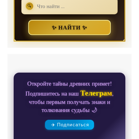
🔍
✨ НАЙТИ ✨
Откройте тайны древних примет!
Телеграм
Подпишитесь на наш
,
чтобы первым получать знаки и
толкования судьбы 🌙
✈️ Подписаться