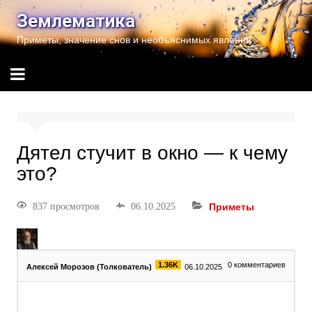
Землематика
Приметы, значение снов и необъяснимых явлений
Дятел стучит в окно — к чему
это?
837 просмотров
06.10.2025
Приметы
1.36K
0
комментариев
Алексей Морозов (Толкователь)
06.10.2025