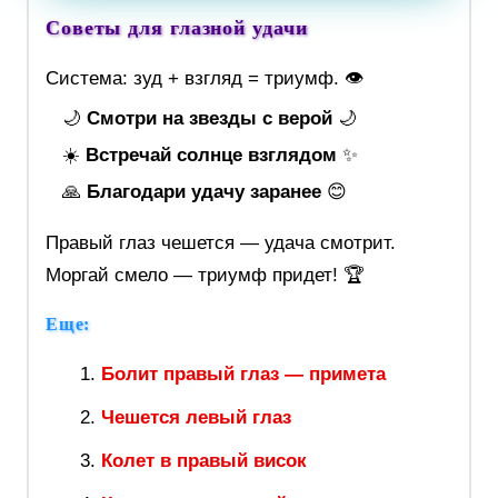
Советы для глазной удачи
Система: зуд + взгляд = триумф. 👁️
🌙
Смотри на звезды с верой
🌙
☀️
Встречай солнце взглядом
✨
🙏
Благодари удачу заранее
😊
Правый глаз чешется — удача смотрит.
Моргай смело — триумф придет! 🏆
Еще:
Болит правый глаз — примета
Чешется левый глаз
Колет в правый висок