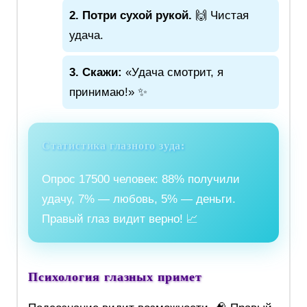
2. Потри сухой рукой.
🙌 Чистая
удача.
3. Скажи:
«Удача смотрит, я
принимаю!» ✨
Статистика глазного зуда:
Опрос 17500 человек: 88% получили
удачу, 7% — любовь, 5% — деньги.
Правый глаз видит верно! 📈
Психология глазных примет