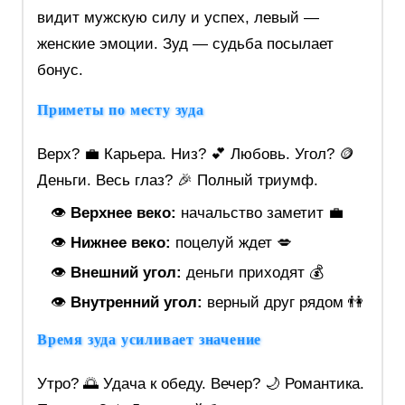
видит мужскую силу и успех, левый —
женские эмоции. Зуд — судьба посылает
бонус.
Приметы по месту зуда
Верх? 💼 Карьера. Низ? 💕 Любовь. Угол? 🪙
Деньги. Весь глаз? 🎉 Полный триумф.
👁️
Верхнее веко:
начальство заметит 💼
👁️
Нижнее веко:
поцелуй ждет 💋
👁️
Внешний угол:
деньги приходят 💰
👁️
Внутренний угол:
верный друг рядом 👫
Время зуда усиливает значение
Утро? 🌅 Удача к обеду. Вечер? 🌙 Романтика.