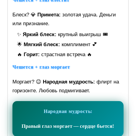
Блеск? 💎
Примета:
золотая удача. Деньги
или признание.
✨
Яркий блеск:
крупный выигрыш 🎟️
🌟
Мягкий блеск:
комплимент 💕
🔥
Горит:
страстная встреча 🔥
Чешется + глаз моргает
Моргает? 😉
Народная мудрость:
флирт на
горизонте. Любовь подмигивает.
Народная мудрость:
Правый глаз моргает — сердце бьется!