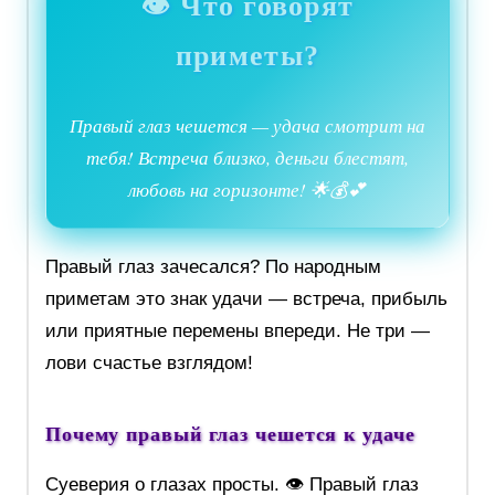
👁️ Что говорят
приметы?
Правый глаз чешется — удача смотрит на
тебя! Встреча близко, деньги блестят,
любовь на горизонте! 🌟💰💕
Правый глаз зачесался? По народным
приметам это знак удачи — встреча, прибыль
или приятные перемены впереди. Не три —
лови счастье взглядом!
Почему правый глаз чешется к удаче
Суеверия о глазах просты. 👁️ Правый глаз