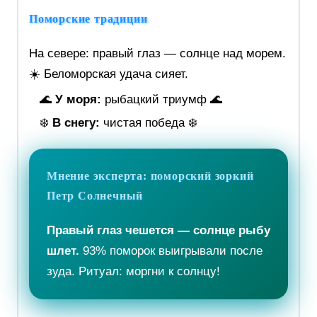
Поморские традиции
На севере: правый глаз — солнце над морем.
☀️ Беломорская удача сияет.
🌊
У моря:
рыбацкий триумф 🌊
❄️
В снегу:
чистая победа ❄️
Мнение эксперта:
поморский зоркий
Петр Солнечный
Правый глаз чешется — солнце рыбу
шлет.
93% поморок выигрывали после
зуда. Ритуал: моргни к солнцу!