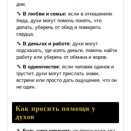
дни.
🔧
В любви и семье:
если в отношениях
беда, духи могут помочь понять, что
делать, уберечь от обид и помирить
сердца.
🔧
В деньгах и работе:
духи могут
подсказать, где взять деньги, помочь найти
работу или уберечь от обмана и воров.
🔧
В одиночестве:
если человек одинок и
грустит, духи могут прислать знаки,
встречи или просто дать ощущение, что он
не один.
Как просить помощи у
духов
🔧
Будь чист сердцем:
не проси ради зла,