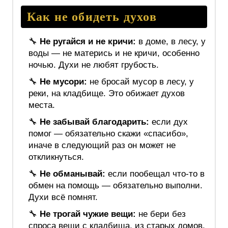
Как не обидеть духов
🔧
Не ругайся и не кричи:
в доме, в лесу, у
воды — не матерись и не кричи, особенно
ночью. Духи не любят грубость.
🔧
Не мусори:
не бросай мусор в лесу, у
реки, на кладбище. Это обижает духов
места.
🔧
Не забывай благодарить:
если дух
помог — обязательно скажи «спасибо»,
иначе в следующий раз он может не
откликнуться.
🔧
Не обманывай:
если пообещал что‑то в
обмен на помощь — обязательно выполни.
Духи всё помнят.
🔧
Не трогай чужие вещи:
не бери без
спроса вещи с кладбища, из старых домов,