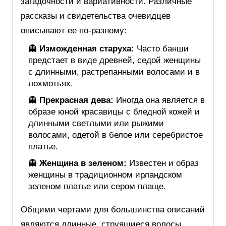
загадочности и вариативности. Различные
рассказы и свидетельства очевидцев
описывают ее по-разному:
👻
Изможденная старуха:
Часто банши
предстает в виде древней, седой женщины
с длинными, растрепанными волосами и в
лохмотьях.
👻
Прекрасная дева:
Иногда она является в
образе юной красавицы с бледной кожей и
длинными светлыми или рыжими
волосами, одетой в белое или серебристое
платье.
👻
Женщина в зеленом:
Известен и образ
женщины в традиционном ирландском
зеленом платье или сером плаще.
Общими чертами для большинства описаний
являются длинные, струящиеся волосы,