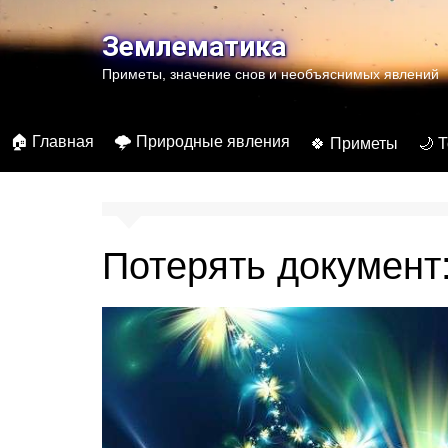
Перейти
к
Землематика
содержимому
Приметы, значение снов и необъяснимых явлений
🏠 Главная
🌩️ Природные явления
🍀 Приметы
🌙 
Потерять документ