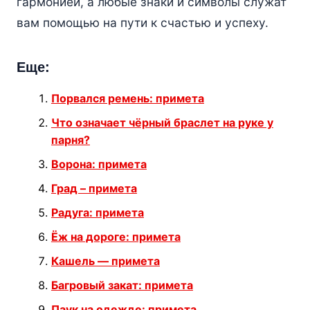
гармонией, а любые знаки и символы служат
вам помощью на пути к счастью и успеху.
Еще:
Порвался ремень: примета
Что означает чёрный браслет на руке у
парня?
Ворона: примета
Град – примета
Радуга: примета
Ёж на дороге: примета
Кашель — примета
Багровый закат: примета
Паук на одежде: примета