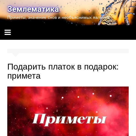
Перейти
Землематика
к
Приметы, значение снов и необъяснимых явлений
содержимому
Подарить платок в подарок:
примета