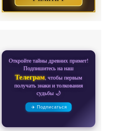
Откройте тайны древних примет!
Подпишитесь на наш
Телеграм
, чтобы первым
получать знаки и толкования
судьбы 🌙
✈️ Подписаться