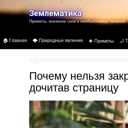
Перейти
к
Землематика
содержимому
Приметы, значение снов и необъяснимых явлений
🏠 Главная
🌩️ Природные явления
🍀 Приметы
🌙 
Почему нельзя закр
дочитав страницу