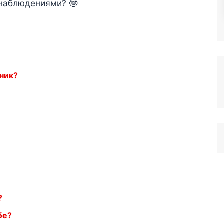
 наблюдениями? 🤓
нник?
?
бе?