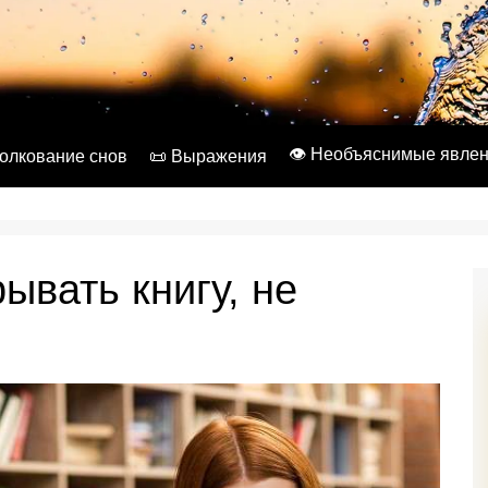
👁️ Необъяснимые явле
Толкование снов
📜 Выражения
ывать книгу, не