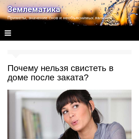
Перейти
Землематика
к
Приметы, значение снов и необъяснимых явлений
содержимому
Почему нельзя свистеть в
доме после заката?