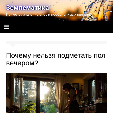
Перейти
Землематика
к
Приметы, значение снов и необъяснимых явлений
содержимому
Почему нельзя подметать пол
вечером?