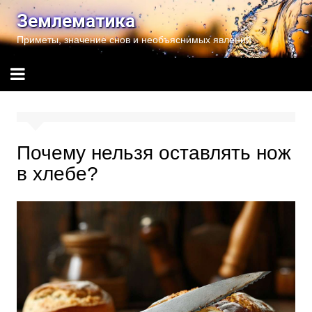
Перейти
Землематика
к
Приметы, значение снов и необъяснимых явлений
содержимому
Почему нельзя оставлять нож
в хлебе?