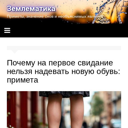
Перейти
Землематика
к
Приметы, значение снов и необъяснимых явлений
содержимому
Почему на первое свидание
нельзя надевать новую обувь:
примета