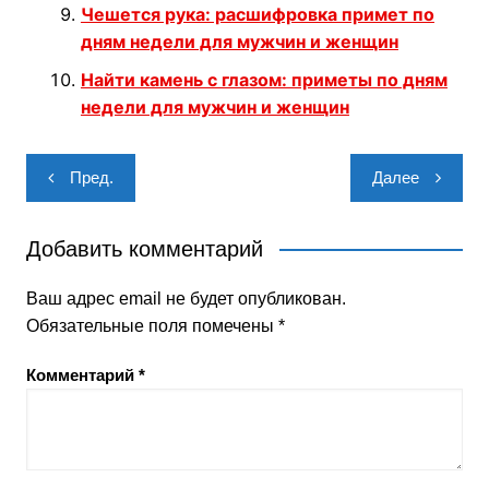
Чешется рука: расшифровка примет по
дням недели для мужчин и женщин
Найти камень с глазом: приметы по дням
недели для мужчин и женщин
Навигация
Пред.
Далее
по
записям
Добавить комментарий
Ваш адрес email не будет опубликован.
Обязательные поля помечены
*
Комментарий
*