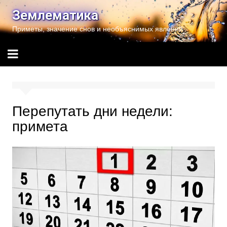
Перейти
Землематика
к
Приметы, значение снов и необъяснимых явлений
содержимому
Перепутать дни недели:
примета