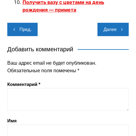
Получить вазу с цветами на день
рождения — примета
Навигация
Пред.
Далее
по
записям
Добавить комментарий
Ваш адрес email не будет опубликован.
Обязательные поля помечены
*
Комментарий
*
Имя