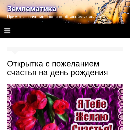
Перейти
Землематика
к
Приметы, значение снов и необъяснимых явлений
содержимому
Открытка с пожеланием
счастья на день рождения