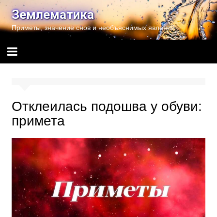
Перейти
Землематика
к
Приметы, значение снов и необъяснимых явлений
содержимому
Отклеилась подошва у обуви:
примета