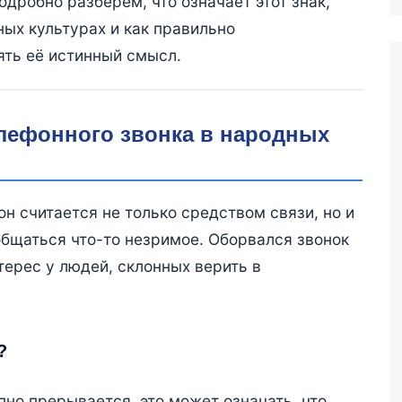
одробно разберём, что означает этот знак,
ных культурах и как правильно
ять её истинный смысл.
лефонного звонка в народных
н считается не только средством связи, но и
общаться что-то незримое. Оборвался звонок
ерес у людей, склонных верить в
?
пно прерывается, это может означать, что