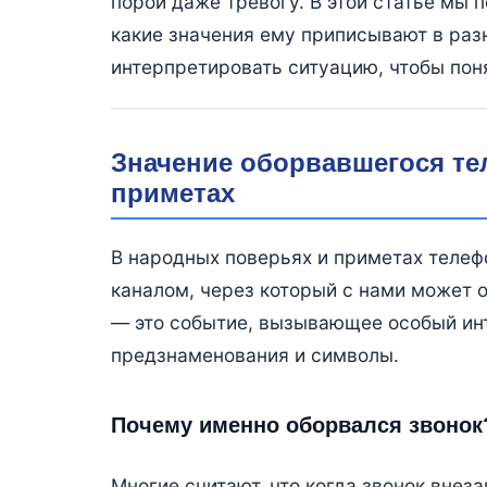
порой даже тревогу. В этой статье мы п
какие значения ему приписывают в раз
интерпретировать ситуацию, чтобы пон
Значение оборвавшегося те
приметах
В народных поверьях и приметах телефо
каналом, через который с нами может 
— это событие, вызывающее особый инт
предзнаменования и символы.
Почему именно оборвался звонок
Многие считают, что когда звонок внеза