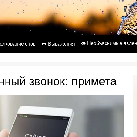
👁️ Необъяснимые явле
Толкование снов
📜 Выражения
ный звонок: примета