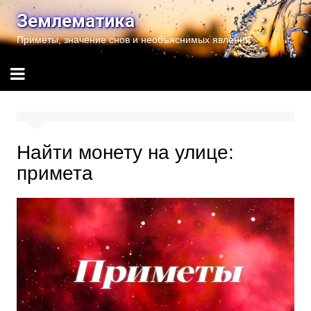
Перейти
Землематика
к
Приметы, значение снов и необъяснимых явлений
содержимому
Найти монету на улице:
примета