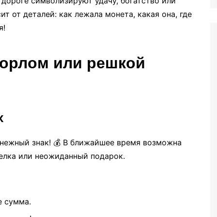
 дороге символизируют удачу, богатство или
т от деталей: как лежала монета, какая она, где
я!
 орлом или решкой
х
енежный знак! 💰 В ближайшее время возможна
делка или неожиданный подарок.
е сумма.