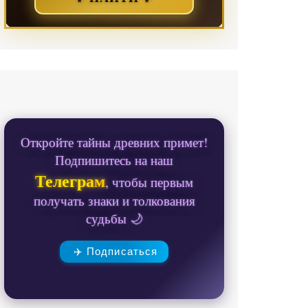
Откройте тайны древних примет!
Подпишитесь на наш
Телеграм
, чтобы первым
получать знаки и толкования
судьбы 🌙
✈️ Подписаться