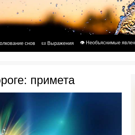
👁️ Необъяснимые явле
Толкование снов
📜 Выражения
роге: примета