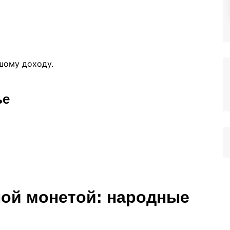
шому доходу.
ье
.
ной монетой: народные