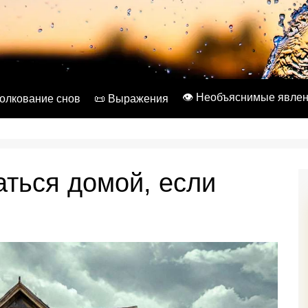
👁️ Необъяснимые явле
Толкование снов
📜 Выражения
ться домой, если