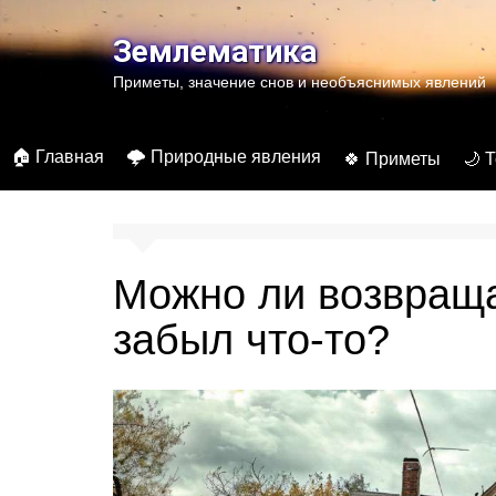
Перейти
к
Землематика
содержимому
Приметы, значение снов и необъяснимых явлений
🏠 Главная
🌩️ Природные явления
🍀 Приметы
🌙 
Можно ли возвраща
забыл что-то?