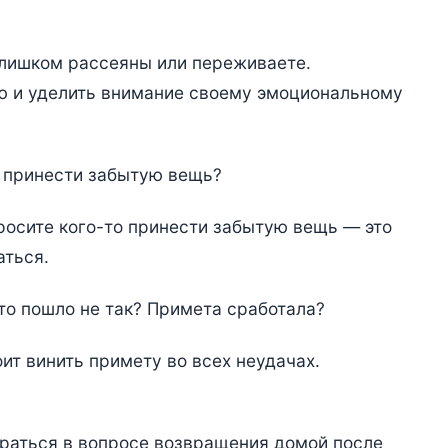
 слишком рассеяны или переживаете.
ю и уделить внимание своему эмоциональному
а принести забытую вещь?
росите кого-то принести забытую вещь — это
аться.
-то пошло не так? Примета сработала?
оит винить примету во всех неудачах.
браться в вопросе возвращения домой после