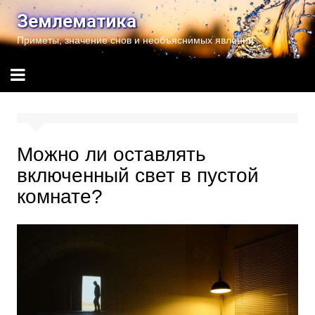
Перейти
Землематика
к
Приметы, значение снов и необъяснимых явлений
содержимому
Можно ли оставлять
включенный свет в пустой
комнате?