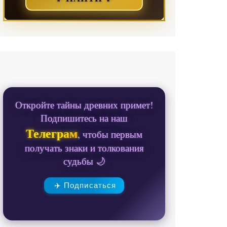
Откройте тайны древних примет!
Подпишитесь на наш
Телеграм
, чтобы первым
получать знаки и толкования
судьбы 🌙
✈️ Подписаться