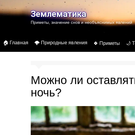
Перейти
к
Землематика
содержимому
Приметы, значение снов и необъяснимых явлений
🏠 Главная
🌩️ Природные явления
🍀 Приметы
🌙 
Можно ли оставлят
ночь?