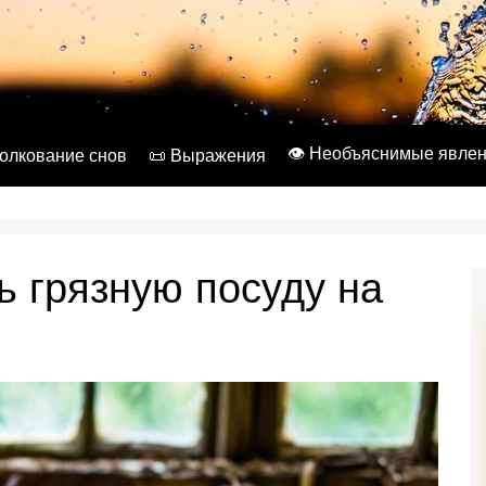
👁️ Необъяснимые явле
Толкование снов
📜 Выражения
ь грязную посуду на