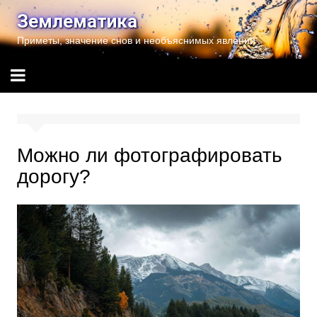
Перейти
Землематика
к
Приметы, значение снов и необъяснимых явлений
содержимому
Можно ли фотографировать
дорогу?